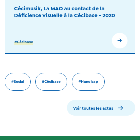
Cécimusik, La MAO au contact de la
Déficience Visuelle à la Cécibase - 2020
#Cécibase
#Social
#Cécibase
#Handicap
Voir toutes les actus