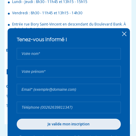
Lundi - Jeudi : 8h30 - 11h45 et 13h15 - 15h15
Vendredi : 8h30 - 11h45 et 13h15 - 14h30
Entrée rue Bory Saint-Vincent en descendant du Boulevard Bank. À
côté de la R.A.M. / Apria.
Ligne de bus n°
3
- arrêt
Piscine Casabona
Espace numérique accessible aux déficients visuels.
Infos
Cécibase
13, rue Bory Saint-Vincent - Bd Bank
97410 Saint-Pierre
Tél : 0262 57 98 27
Email :
cecibase@cg974.fr