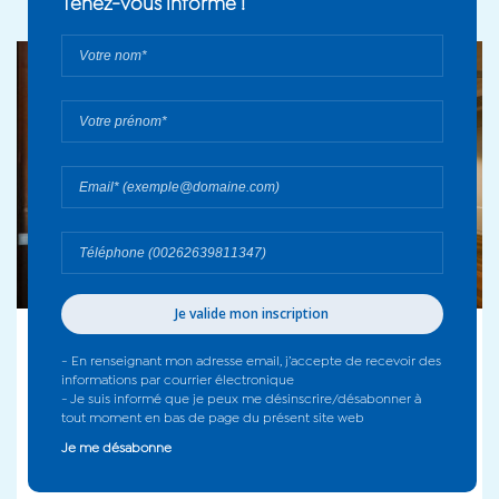
Tenez-vous informé !
Votre
nom*
Votre
prénom*
Votre
email*
Votre
numéro
de
téléphone
28 février 2026 - 13 décembre 2026
- En renseignant mon adresse email, j’accepte de recevoir des
Exposition Hugues Savalli - 2026
informations par courrier électronique
- Je suis informé que je peux me désinscrire/désabonner à
tout moment en bas de page du présent site web
Je me désabonne