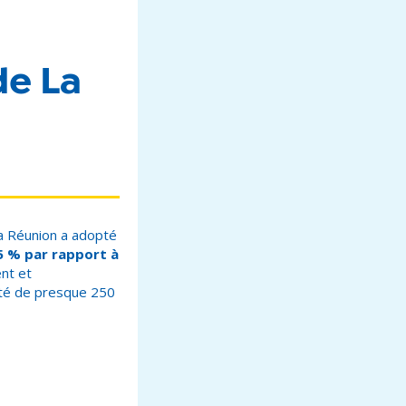
de La
La Réunion a adopté
 5 % par rapport à
nt et
ité de presque 250