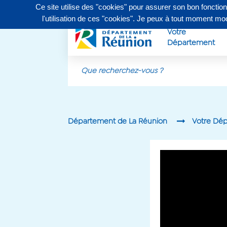
Ce site utilise des "cookies" pour assurer son bon fonctio
Contactez-nous au
0262 90 30 30
, du lundi au vendr
l'utilisation de ces "cookies". Je peux à tout moment m
Votre
Département
Aller au contenu principal
Département de La Réunion
Votre Dé