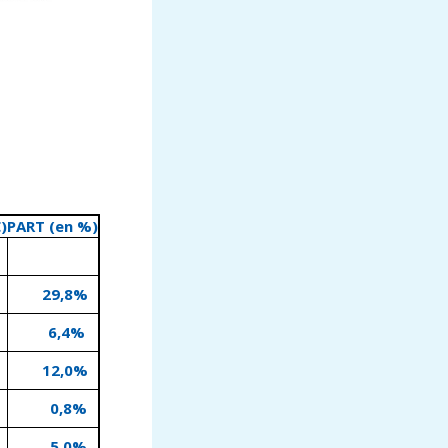
)
PART (en %)
29,8%
6,4%
12,0%
0,8%
5,0%