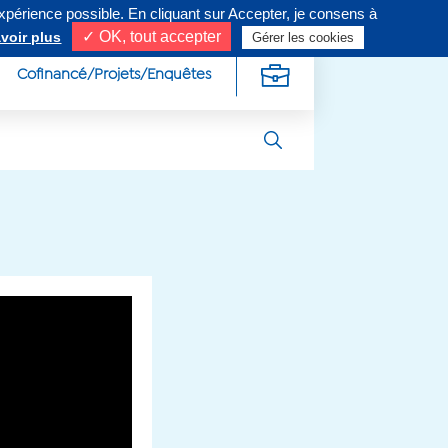
expérience possible. En cliquant sur Accepter, je consens à
ivez-nous sur
✓ OK, tout accepter
voir plus
Gérer les cookies
Cofinancé/Projets/Enquêtes