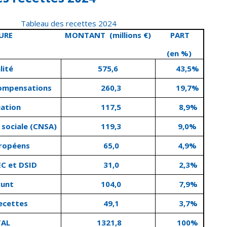
Tableau des recettes 2024
URE
MONTANT (millions €)
PART
(en %)
lité
575,6
43,5%
compensations
260,3
19,7%
ation
117,5
8,9%
 sociale (CNSA)
119,3
9,0%
ropéens
65,0
4,9%
C et DSID
31,0
2,3%
unt
104,0
7,9%
ecettes
49,1
3,7%
AL
1321,8
100%