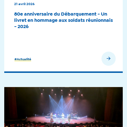
21 avril 2026
80e anniversaire du Débarquement - Un
livret en hommage aux soldats réunionnais
- 2026
En savoir plus
#Actualité