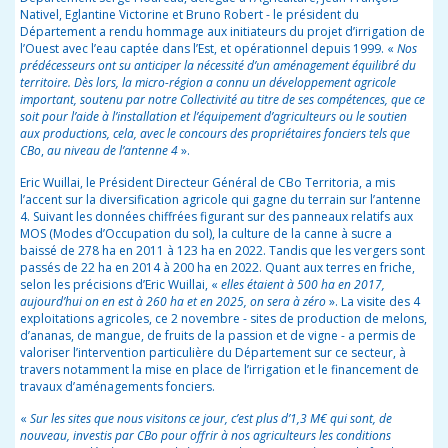
Nativel, Eglantine Victorine et Bruno Robert - le président du
Département a rendu hommage aux initiateurs du projet d’irrigation de
l’Ouest avec l’eau captée dans l’Est, et opérationnel depuis 1999. «
Nos
prédécesseurs ont su anticiper la nécessité d’un aménagement équilibré du
territoire. Dès lors, la micro-région a connu un développement agricole
important, soutenu par notre Collectivité au titre de ses compétences, que ce
soit pour l’aide à l’installation et l’équipement d’agriculteurs ou le soutien
aux productions, cela, avec le concours des propriétaires fonciers tels que
CBo
,
au niveau
de l’antenne 4
».
Eric Wuillai, le Président Directeur Général de CBo Territoria, a mis
l’accent sur la diversification agricole qui gagne du terrain sur l’antenne
4. Suivant les données chiffrées figurant sur des panneaux relatifs aux
MOS (Modes d’Occupation du sol), la culture de la canne à sucre a
baissé de 278 ha en 2011 à 123 ha en 2022. Tandis que les vergers sont
passés de 22 ha en 2014 à 200 ha en 2022. Quant aux terres en friche,
selon les précisions d’Eric Wuillai, «
elles étaient à 500 ha en 2017,
aujourd’hui on en est à 260 ha et en 2025, on sera à zéro
». La visite des 4
exploitations agricoles, ce 2 novembre - sites de production de melons,
d’ananas, de mangue, de fruits de la passion et de vigne - a permis de
valoriser l’intervention particulière du Département sur ce secteur, à
travers notamment la mise en place de l’irrigation et le financement de
travaux d’aménagements fonciers.
«
Sur les sites que nous visitons ce jour, c’est plus d’1,3 M€ qui sont, de
nouveau, investis par CBo pour offrir à nos agriculteurs les conditions