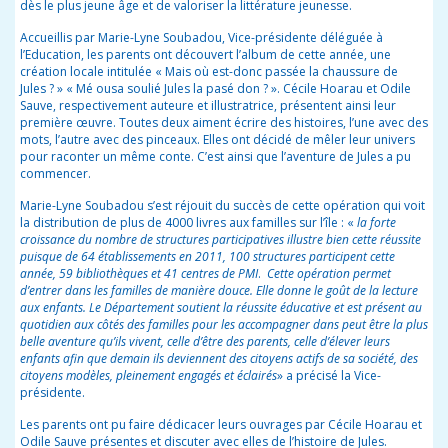
dès le plus jeune âge et de valoriser la littérature jeunesse.
Accueillis par Marie-Lyne Soubadou, Vice-présidente déléguée à
l’Education, les parents ont découvert l’album de cette année, une
création locale intitulée « Mais où est-donc passée la chaussure de
Jules ? » « Mé ousa soulié Jules la pasé don ? ». Cécile Hoarau et Odile
Sauve, respectivement auteure et illustratrice, présentent ainsi leur
première œuvre. Toutes deux aiment écrire des histoires, l’une avec des
mots, l’autre avec des pinceaux. Elles ont décidé de mêler leur univers
pour raconter un même conte. C’est ainsi que l’aventure de Jules a pu
commencer.
Marie-Lyne Soubadou s’est réjouit du succès de cette opération qui voit
la distribution de plus de 4000 livres aux familles sur l’île : «
la forte
croissance du nombre de structures participatives illustre bien cette réussite
puisque de 64 établissements en 2011, 100 structures participent cette
année, 59 bibliothèques et 41 centres de PMI
.
Cette opération permet
d’entrer dans les familles de manière douce. Elle donne le goût de la lecture
aux enfants. Le Département soutient la réussite éducative et est présent au
quotidien aux côtés des familles pour les accompagner dans peut être la plus
belle aventure qu’ils vivent, celle d’être des parents, celle d’élever leurs
enfants afin que demain ils deviennent des citoyens actifs de sa société, des
citoyens modèles, pleinement engagés et éclairés
» a précisé la Vice-
présidente.
Les parents ont pu faire dédicacer leurs ouvrages par Cécile Hoarau et
Odile Sauve présentes et discuter avec elles de l’histoire de Jules.