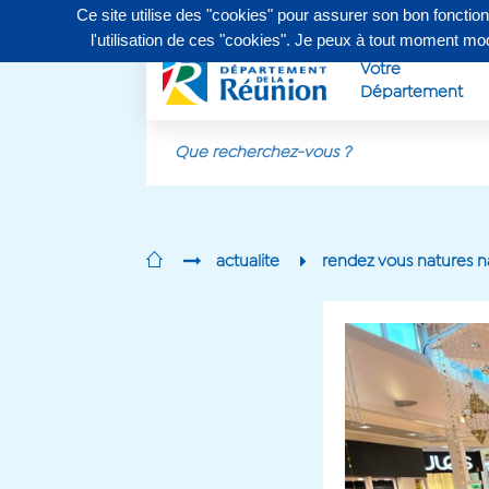
Ce site utilise des "cookies" pour assurer son bon fonctio
Contactez-nous au
0262 90 30 30
, du lundi au vendr
l'utilisation de ces "cookies". Je peux à tout moment m
Votre
Département
Aller au contenu principal
actualite
rendez vous natures na