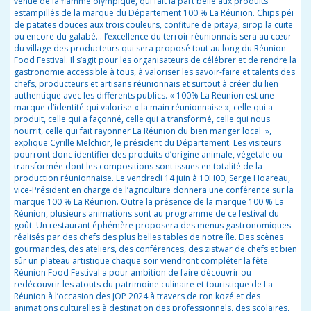
venue de la flamme olympique, qui fait la part belle aux produits
estampillés de la marque du Département 100
% La Réunion. Chips péi
de patates douces aux trois couleurs, confiture de pitaya, sirop la cuite
ou encore du galabé… l’excellence du terroir réunionnais sera au cœur
du village des producteurs qui sera proposé tout au long
du
Réunion
Food Festival. Il s’agit pour les organisateurs de célébrer et de rendre la
gastronomie accessible à tous, à valoriser les savoir-faire et talents des
chefs, producteurs et artisans réunionnais et surtout à créer du lien
authentique avec les différents publics. «
100% La Réunion est une
marque d’identité qui valorise « la main réunionnaise », celle qui a
produit, celle qui a façonné, celle qui a transformé, celle qui nous
nourrit, celle qui fait rayonner La Réunion du bien manger local
»,
explique Cyrille Melchior, le président du Département. Les visiteurs
pourront donc
identifier des produits d’origine animale, végétale ou
transformée dont les compositions sont issues en totalité de la
production réunionnaise. Le
vendredi
14 juin à 10H00, Serge Hoareau,
vice-Président en charge de l’agriculture donnera une conférence sur la
marque 100 % La Réunion. Outre la présence de la marque 100 % La
Réunion, plusieurs animations sont au programme de ce festival du
goût. Un restaurant éphémère proposera des menus gastronomiques
réalisés par des chefs des plus belles tables de notre île. Des scènes
gourmandes, des ateliers, des conférences, des zistwar de chefs et bien
sûr un plateau artistique chaque soir vie
ndront
compléter la fête.
Réunion Food Festival a pour ambition de faire découvrir ou
redécouvrir les atouts du patrimoine culinaire et touristique de La
Réunion à l’occasion des JOP 2024 à travers de ron kozé et des
animations culturelles à destination des professionnels, des scolaires,