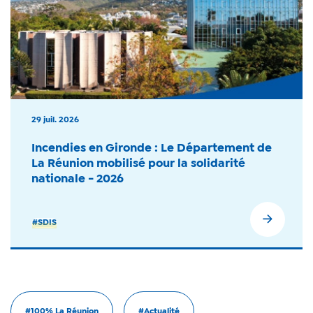
29 juil. 2026
Incendies en Gironde : Le Département de
La Réunion mobilisé pour la solidarité
nationale - 2026
#SDIS
#100% La Réunion
#Actualité