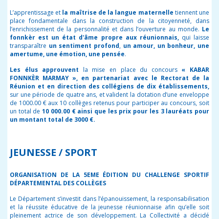
L’apprentissage et
la maîtrise de la langue maternelle
tiennent une
place fondamentale dans la construction de la citoyenneté, dans
l’enrichissement de la personnalité et dans l’ouverture au monde.
Le
fonnkèr est un état d'âme propre aux réunionnais,
qui laisse
transparaître
un sentiment profond
,
un amour, un bonheur, une
amertume, une émotion, une pensée
.
Les élus approuvent
la mise en place du concours
« KABAR
FONNKÈR MARMAY », en partenariat avec le Rectorat de la
Réunion et en direction des collégiens de dix établissements,
sur une période de quatre ans, et valident la dotation d’une enveloppe
de 1000.00 € aux 10 collèges retenus pour participer au concours, soit
un total de
10 000.00 € ainsi que les prix pour les 3 lauréats pour
un montant total de 3000 €.
JEUNESSE / SPORT
ORGANISATION DE LA 5EME ÉDITION DU CHALLENGE SPORTIF
DÉPARTEMENTAL DES COLLÈGES
Le Département s’investit dans l’épanouissement, la responsabilisation
et la réussite éducative de la jeunesse réunionnaise afin qu’elle soit
pleinement actrice de son développement. La Collectivité a décidé