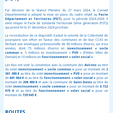
Par décision de la Séance Plénière du 27 mars 2024, le Conseil
Départemental a adopté la mise en place du cadre relatif au
Pacte
Département et Territoires (PDT)
, pour la période 2024-2026. Il
vient relayer le Pacte de Solidarité Territoriale 2ème génération (PST2)
qui prend fin le 31 décembre 2024 prochain.
La reconduction de ce dispositif, traduit la volonté de la Collectivité de
poursuivre son effort en faveur des communes et de leur CCAS en
fléchant une enveloppe prévisionnelle de 90 millions d’euros, sur trois
années, dont 75 millions d’euros en
investissement « socle
commun »
, 5 millions en investissement «
PVD
» (Petites Villes de
Demain) et 10 millions en
fonctionnement « volet
social ».
Les élus ont voté la convention avec la commune des
Avirons
au titre
du volet
investissement « socle commun »
pour un montant de
2
361 388 €
au titre du volet
investissement « PVD »
pour un montant
de
601 064 €
et au titre du
fonctionnement « volet social »
pour un
montant de
208 400 €
et
avec la commune de
Saint-Denis
au titre du
volet
investissement « socle commun »
pour un montant de
6 722
975 €
et au titre du
fonctionnement « volet social »
pour un
montant de
729 045 €.
ROUTES