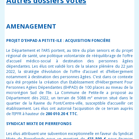
Autres dossiers votés
AMENAGEMENT
PROJET D'EHPAD A PETITE-ILE : ACQUISITION FONCIÈRE
Le Département et l’ARS portent, au titre du plan seniors et du projet
régional de santé, une politique volontariste de rééquilibrage de l’offre
d’accueil médico-social à destination des personnes âgées
dépendantes. Les élus ont validé lors de la séance plénière du 22 juin
2022, la stratégie d’évolution de l’offre d’accueil et d’hébergement
notamment à destination des personnes âgées. C’est dans ce contexte
qu’a été projetée la création d’un Etablissement d’Hébergement Pour
Personnes Agées Dépendantes (EHPAD) de 100 places au niveau de la
microrégion Sud de l’Ile. La Commune de Petite-Ile a proposé au
Département dès 2022, un terrain de 5088 m² environ situé dans le
quartier de la Ravine du Pont/Centre-ville, susceptible d’accueillir cet
établissement. Les élus ont autorisé l’acquisition de ce terrain auprès
de l’EPFR à hauteur de
280 010.20 € TTC.
SYNDICAT MIXTE DE PIERREFONDS
Les élus attribuent une subvention exceptionnelle en faveur du Syndicat
Mixte de Pierrefonds pour un montant de
423 500 €
pour financer