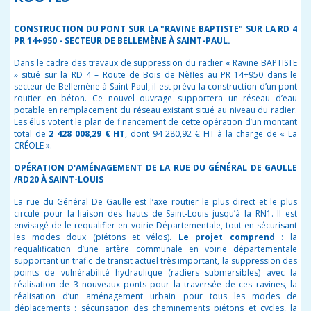
CONSTRUCTION DU PONT SUR LA "RAVINE BAPTISTE" SUR LA RD 4
PR 14+950 - SECTEUR DE BELLEMÈNE À SAINT-PAUL.
Dans le cadre des travaux de suppression du radier « Ravine BAPTISTE
» situé sur la RD 4 – Route de Bois de Nèfles au PR 14+950 dans le
secteur de Bellemène à Saint-Paul, il est prévu la construction d’un pont
routier en béton. Ce nouvel ouvrage supportera un réseau d’eau
potable en remplacement du réseau existant situé au niveau du radier.
Les élus votent le plan de financement de cette opération d’un montant
total de
2 428 008,29 € HT
, dont 94 280,92 € HT à la charge de « La
CRÉOLE ».
OPÉRATION D'AMÉNAGEMENT DE LA RUE DU GÉNÉRAL DE GAULLE
/RD20 À SAINT-LOUIS
La rue du Général De Gaulle est l’axe routier le plus direct et le plus
circulé pour la liaison des hauts de Saint-Louis jusqu’à la RN1. Il est
envisagé de le requalifier en voirie Départementale, tout en sécurisant
les modes doux (piétons et vélos).
Le projet comprend
: la
requalification d’une artère communale en voirie départementale
supportant un trafic de transit actuel très important, la suppression des
points de vulnérabilité hydraulique (radiers submersibles) avec la
réalisation de 3 nouveaux ponts pour la traversée de ces ravines, la
réalisation d’un aménagement urbain pour tous les modes de
déplacements : sécurisation des cheminements piétons et cycles, la