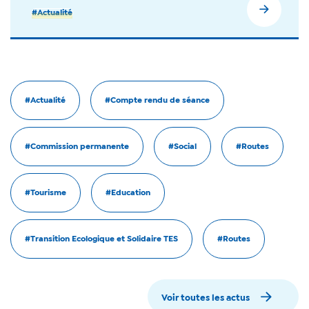
#Actualité
#Actualité
#Compte rendu de séance
#Commission permanente
#Social
#Routes
#Tourisme
#Education
#Transition Ecologique et Solidaire TES
#Routes
Voir toutes les actus