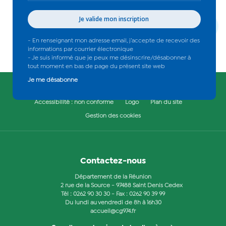
de
téléphone
Voir toutes les actus
- En renseignant mon adresse email, j’accepte de recevoir des
informations par courrier électronique
- Je suis informé que je peux me désinscrire/désabonner à
tout moment en bas de page du présent site web
Je me désabonne
Mentions Légales
Politique de confidentialité
Accessibilité : non conforme
Logo
Plan du site
Gestion des cookies
Contactez-nous
Département de la Réunion
2 rue de la Source - 97488 Saint Denis Cedex
Tél :
0262 90 30 30
- Fax : 0262 90 39 99
Du lundi au vendredi de 8h à 16h30
accueil@cg974.fr