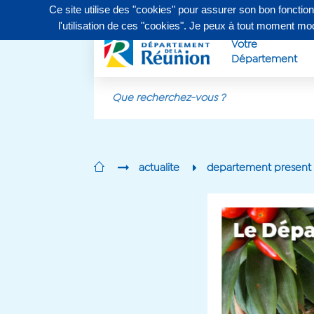
Ce site utilise des "cookies" pour assurer son bon fonctio
Contactez-nous au
0262 90 30 30
, du lundi au vendr
l'utilisation de ces "cookies". Je peux à tout moment m
Votre
Département
Aller au contenu principal
actualite
departement present f