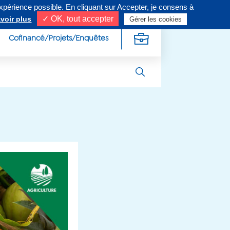
expérience possible. En cliquant sur Accepter, je consens à
ivez-nous sur
✓ OK, tout accepter
voir plus
Gérer les cookies
Cofinancé/Projets/Enquêtes