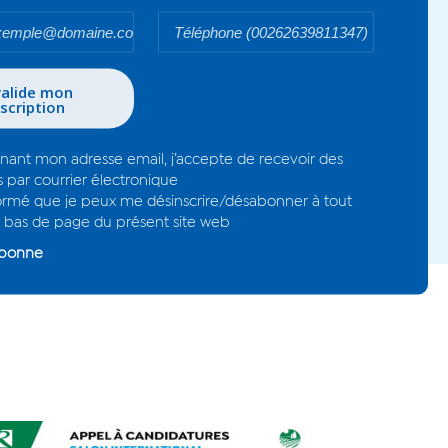
Votre
V
email*
n
d
t
- En renseignant mon adresse email, 
informations par courrier électroniq
- Je suis informé que je peux me dé
moment en bas de page du présent 
Je me désabonne