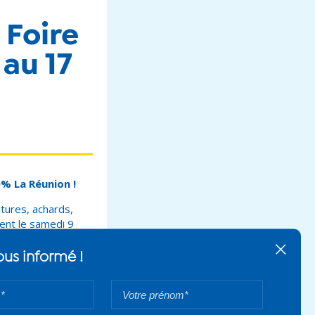
 Foire
au 17
% La Réunion !
itures, achards,
ent le samedi 9
Tenez-vous informé !
culture de
Votre
V
nom*
p