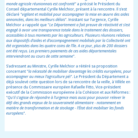
monde agricole réunionnais est confronté"
a précisé le Président du
Conseil départemental Cyrille Melchior, présent à la rencontre. Il s’est
déclaré
"vigilant et mobilisé pour accompagner la mise en œuvre des aides
annoncées, dans les meilleurs délais
". Insistant sur l’urgence, Cyrille
Melchior a rappelé que "
Le Département a fait preuve de réactivité et s’est
engagé à avoir une transparence totale dans le traitement des dossiers,
accessibles à tous moments par les agriculteurs. Plusieurs réunions relatives
aux dispositifs d’aides et d’accompagnement mobilisés par la Collectivité ont
été organisées dans les quatre coins de l’île. A ce jour, plus de 200 dossiers
ont été reçus. Les premiers paiements de ces aides départementales
interviendront au cours de cette semaine
".
S’adressant au Ministre, Cyrille Melchior a réitéré sa proposition
concernant "
la nécessité de mobiliser davantage les crédits européens, pour
accompagner au mieux l’agriculture péi
". Le Président du Département a
déjà soulevé cette question lors de sa rencontre de la veille, à Villèle en
présence du Commissaire européen Rafaelle Fitto, Vice-président
exécutif de la Commission européenne à la Cohésion et aux Réformes :
"
Qu'il s'agisse de répondre à l’urgence mais aussi pour pouvoir relever le
défi des grands enjeux de la souveraineté alimentaire - notamment en
matière de transformation et de stockage -
l’État doit mobiliser
les fonds
européens
".