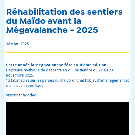
Réhabilitation des sentiers
du Maïdo avant la
Mégavalanche - 2025
18 nov. 2025
Cette année la Mégavalanche fête sa 30ème édition.
L'épreuve mythique de descente en VTT se tiendra du 21 au 23
novembre 2025.
13 kilomètres sur les pentes du Maïdo ont fait l'objet d'aménagement et
d'entretien spécifique.
Visionner la vidéo :