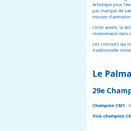
Artistique pour l'A
pas manqué de salu
mission d’animation
Cette année, la dict
réunionnaise dans l
Les concours qui on
traditionnelle remi
Le Palma
29
e
Champi
Champion CM1
: 
Vice-champion C