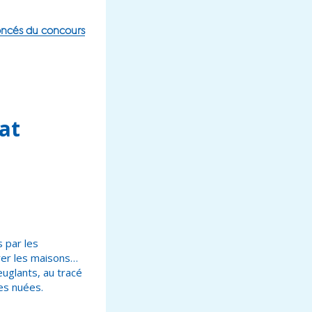
oncés du concours
at
s par les
rer les maisons…
euglants, au tracé
les nuées.