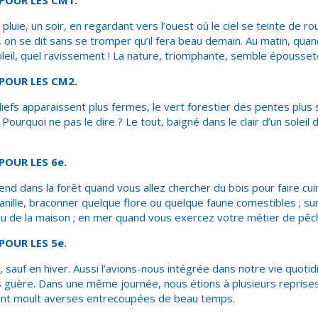
 POUR LES CM1.
pluie, un soir, en regardant vers l’ouest où le ciel se teinte de r
n se dit sans se tromper qu’il fera beau demain. Au matin, quand 
oleil, quel ravissement ! La nature, triomphante, semble épousset
 POUR LES CM2.
eliefs apparaissent plus fermes, le vert forestier des pentes plus 
 Pourquoi ne pas le dire ? Le tout, baigné dans le clair d’un soleil d
 POUR LES 6
e
.
end dans la forêt quand vous allez chercher du bois pour faire cu
nille, braconner quelque flore ou quelque faune comestibles ; su
e ou de la maison ; en mer quand vous exercez votre métier de pê
 POUR LES 5
e
.
, sauf en hiver. Aussi l’avions-nous intégrée dans notre vie quoti
 guère. Dans une même journée, nous étions à plusieurs repris
ant moult averses entrecoupées de beau temps.