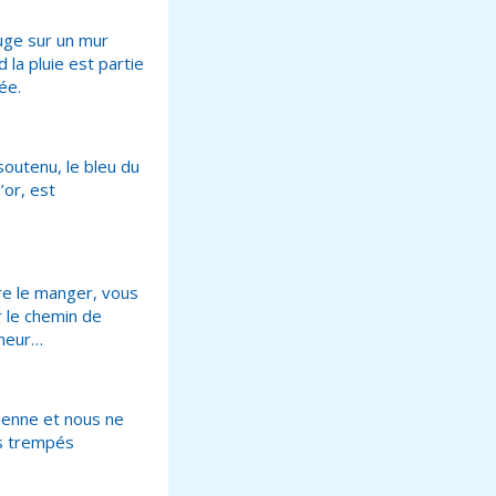
ouge sur un mur
la pluie est partie
ée.
soutenu, le bleu du
’or, est
ire le manger, vous
r le chemin de
cheur…
dienne et nous ne
es trempés