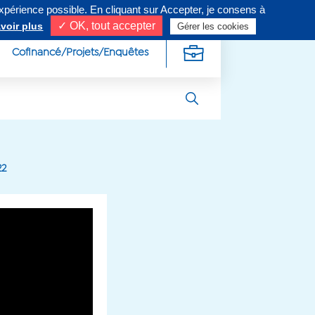
expérience possible. En cliquant sur Accepter, je consens à
ivez-nous sur
✓ OK, tout accepter
voir plus
Gérer les cookies
Cofinancé/Projets/Enquêtes
22