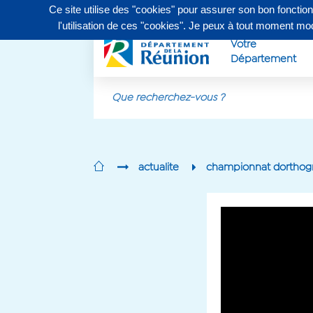
Ce site utilise des "cookies" pour assurer son bon fonctio
Contactez-nous au
0262 90 30 30
, du lundi au vendr
l'utilisation de ces "cookies". Je peux à tout moment m
Votre
Département
Aller au contenu principal
actualite
championnat dorthogra