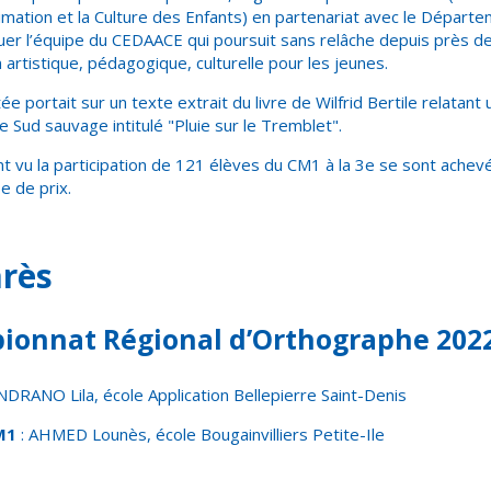
nimation et la Culture des Enfants) en partenariat avec le Départem
er l’équipe du CEDAACE qui poursuit sans relâche depuis près d
 artistique, pédagogique, culturelle pour les jeunes.
ée portait sur un texte extrait du livre de Wilfrid Bertile relatant
e Sud sauvage intitulé "Pluie sur le Tremblet".
t vu la participation de 121 élèves du CM1 à la 3e se sont achevé
se de prix.
rès
onnat Régional d’Orthographe 202
INDRANO Lila, école Application Bellepierre Saint-Denis
M1
: AHMED Lounès, école Bougainvilliers Petite-Ile