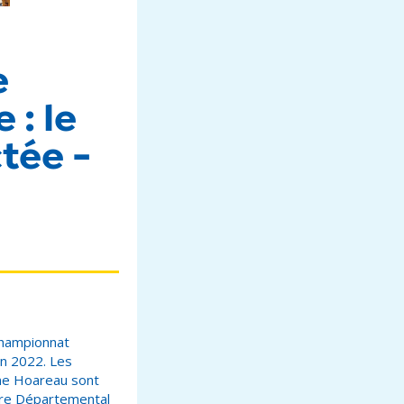
e
 : le
ctée -
championnat
in 2022. Les
ine Hoareau sont
tre Départemental