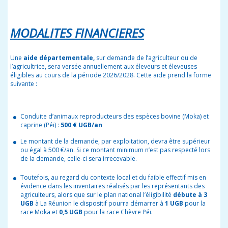
MODALITES FINANCIERES
Une
aide départementale,
sur demande de l’agriculteur ou de
l’agricultrice,
sera versée annuellement aux éleveurs et éleveuses
éligibles au cours de la période 2026/2028. Cette aide prend la forme
suivante :
Conduite d’animaux reproducteurs des espèces bovine (Moka) et
caprine (Péï) :
500 € UGB/an
Le montant de la demande, par exploitation, devra être supérieur
ou égal à 500 €/an. Si ce montant minimum n’est pas respecté lors
de la demande, celle-ci sera irrecevable.
Toutefois, au regard du contexte local et du faible effectif mis en
évidence dans les inventaires réalisés par les représentants des
agriculteurs, alors que sur le plan national l’éligibilité
débute à 3
UGB
à La Réunion le dispositif pourra démarrer à
1 UGB
pour la
race Moka et
0,5 UGB
pour la race Chèvre Péï.