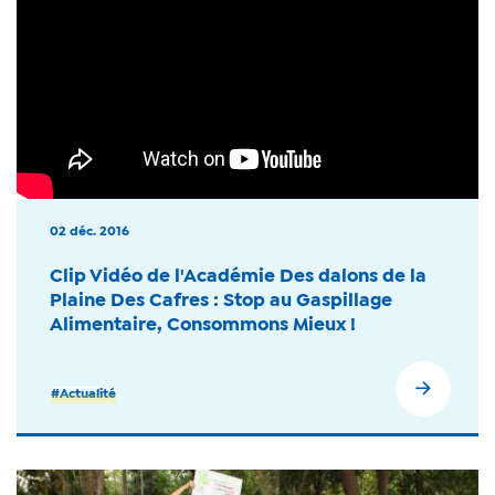
02 déc. 2016
Clip Vidéo de l'Académie Des dalons de la
Plaine Des Cafres : Stop au Gaspillage
Alimentaire, Consommons Mieux !
#Actualité