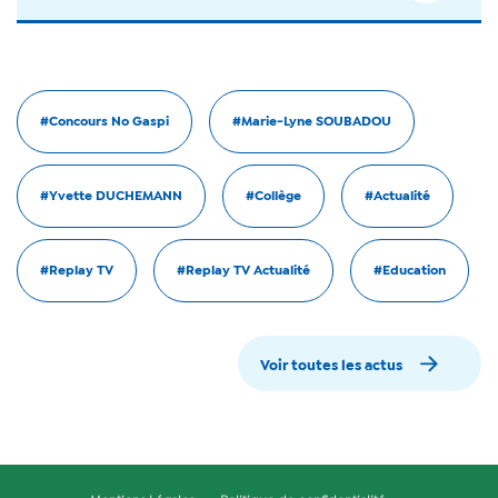
#Concours No Gaspi
#Marie-Lyne SOUBADOU
#Yvette DUCHEMANN
#Collège
#Actualité
#Replay TV
#Replay TV Actualité
#Education
Voir toutes les actus