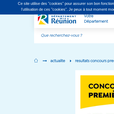
Ce site utilise des "cookies" pour assurer son bon fonctio
Contactez-nous au
0262 90 30 30
, du lundi au vendr
l'utilisation de ces "cookies". Je peux à tout moment m
Votre
Département
Aller au contenu principal
actualite
resultats concours pr