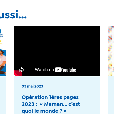
ssi...
03 mai 2023
Opération 1ères pages
2023 : « Maman… c’est
quoi le monde ? »