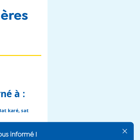
ières
rné à
:
Bat karé, sat