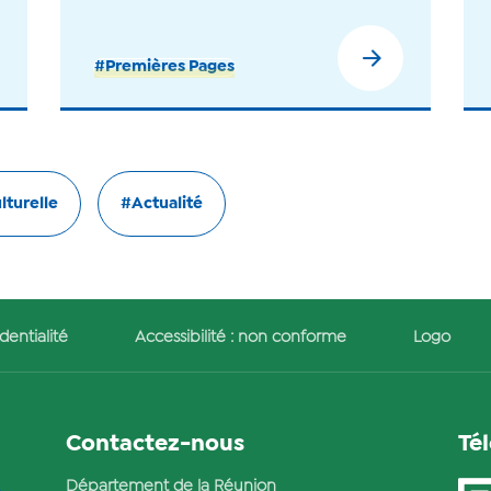
#Premières Pages
lturelle
#Actualité
dentialité
Accessibilité : non conforme
Logo
Contactez-nous
Té
Département de la Réunion