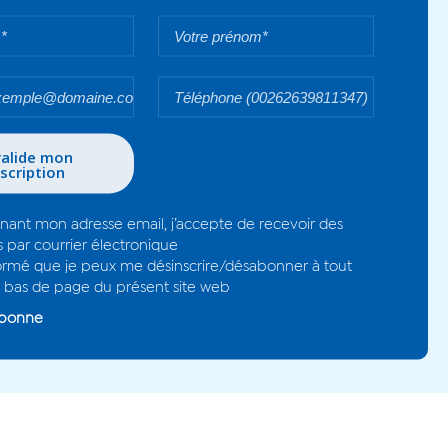
ntitulé « Ti
é « Ti niaz : ousa