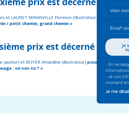
xième prix est décerné à :
r) et LAURET MIRANVILLE Florence (Illustrateur)
pour l’album i
in / petit chemin, grand chemin »
isième prix est décerné à :
 (auteur) et BOYER Amandine (illustrateur)
pour l’album intitul
nuage : où vas-tu ? »