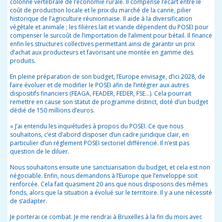
colonne vertébrale de l’économie rurale. Il compense l’écart entre le
coût de production locale et le prix du marché de la canne, pilier
historique de l’agriculture réunionnaise. Il aide à la diversification
végétale et animale ; les filières lait et viande dépendent du POSEI pour
compenser le surcoût de l’importation de l’aliment pour bétail. Il finance
enfin les structures collectives permettant ainsi de garantir un prix
d’achat aux producteurs et favorisant une montée en gamme des
produits.
En pleine préparation de son budget, l’Europe envisage, d’ici 2028, de
faire évoluer et de modifier le POSEI afin de l’intégrer aux autres
dispositifs financiers (FEAGA, FEADER, FEDER, FSE…). Cela pourrait
remettre en cause son statut de programme distinct, doté d’un budget
dédié de 150 millions d’euros.
« J’ai entendu les inquiétudes à propos du POSEI. Ce que nous
souhaitons, c’est d’abord disposer d’un cadre juridique clair, en
particulier d’un règlement POSEI sectoriel différencié. Il n’est pas
question de le diluer.
Nous souhaitons ensuite une sanctuarisation du budget, et cela est non
négociable. Enfin, nous demandons à l’Europe que l’enveloppe soit
renforcée. Cela fait quasiment 20 ans que nous disposons des mêmes
fonds, alors que la situation a évolué sur le territoire. Il y a une nécessité
de s’adapter.
Je porterai ce combat. Je me rendrai à Bruxelles à la fin du mois avec