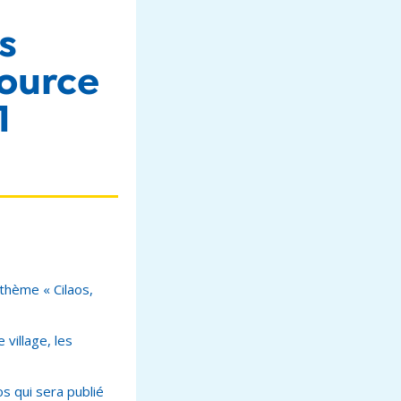
s
source
1
thème « Cilaos,
 village, les
s qui sera publié