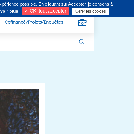
expérience possible. En cliquant sur Accepter, je consens à
ivez-nous sur
✓ OK, tout accepter
voir plus
Gérer les cookies
Cofinancé/Projets/Enquêtes