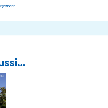
hargement
ssi...