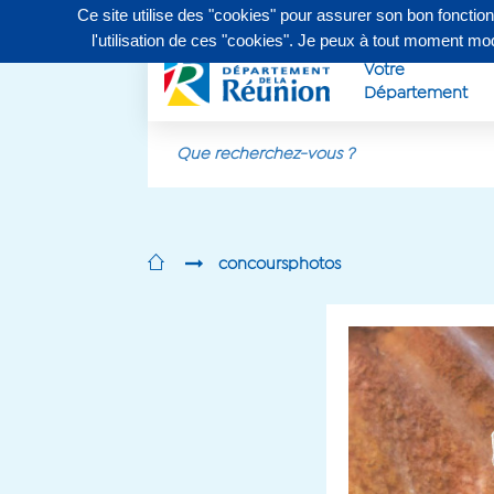
Ce site utilise des "cookies" pour assurer son bon fonctio
Contactez-nous au
0262 90 30 30
, du lundi au vendr
l'utilisation de ces "cookies". Je peux à tout moment m
Votre
Département
Aller au contenu principal
concoursphotos