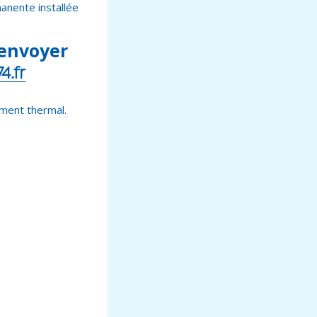
anente installée
 envoyer
.fr
ement thermal.