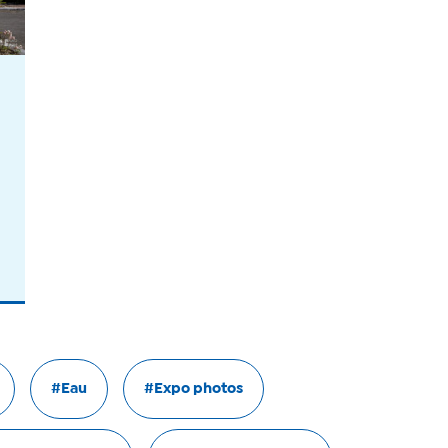
#Eau
#Expo photos