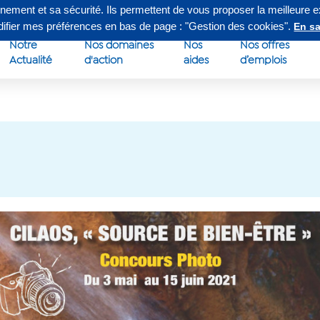
nnement et sa sécurité. Ils permettent de vous proposer la meilleure 
edi de 8h à 16h30
Su
odifier mes préférences en bas de page : "Gestion des cookies".
En sa
Notre
Nos domaines
Nos
Nos offres
Actualité
d'action
aides
d’emplois